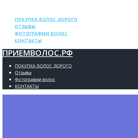
ПРИЕМВОЛОС.РФ
Skip
to
content
ПОКУПКА ВОЛОС ДОРОГО
ОТЗЫВЫ
ФОТОГРАФИИ ВОЛОС
КОНТАКТЫ
ПРИЕМВОЛОС.РФ
ПОКУПКА ВОЛОС ДОРОГО
Отзывы
Фотографии волос
КОНТАКТЫ