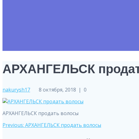
АРХАНГЕЛЬСК продат
nakurysh17
8 октября, 2018
|
0
АРХАНГЕЛЬСК продать волосы
Навигация
Previous
Previous:
АРХАНГЕЛЬСК продать волосы
post: