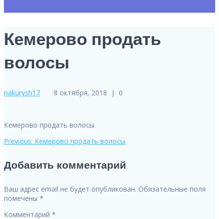
Кемерово продать
волосы
nakurysh17
8 октября, 2018
|
0
Кемерово продать волосы
Previous
Previous:
Кемерово продать волосы
Навигация
post:
Добавить комментарий
по
записям
Ваш адрес email не будет опубликован.
Обязательные поля
помечены
*
Комментарий
*