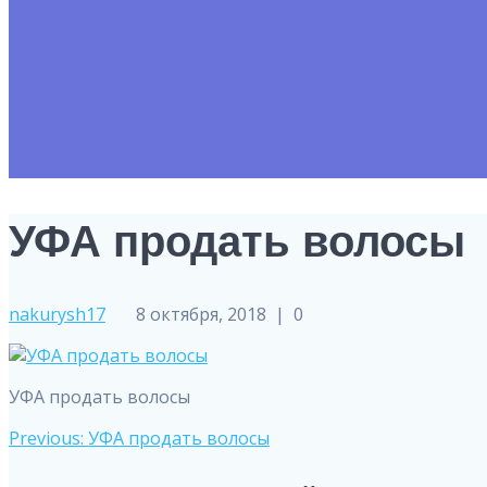
УФА продать волосы
nakurysh17
8 октября, 2018
|
0
УФА продать волосы
Навигация
Previous
Previous:
УФА продать волосы
post: