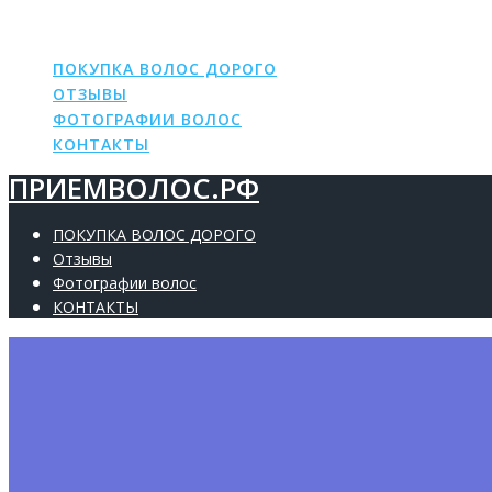
ПРИЕМВОЛОС.РФ
Skip
to
content
ПОКУПКА ВОЛОС ДОРОГО
ОТЗЫВЫ
ФОТОГРАФИИ ВОЛОС
КОНТАКТЫ
ПРИЕМВОЛОС.РФ
ПОКУПКА ВОЛОС ДОРОГО
Отзывы
Фотографии волос
КОНТАКТЫ