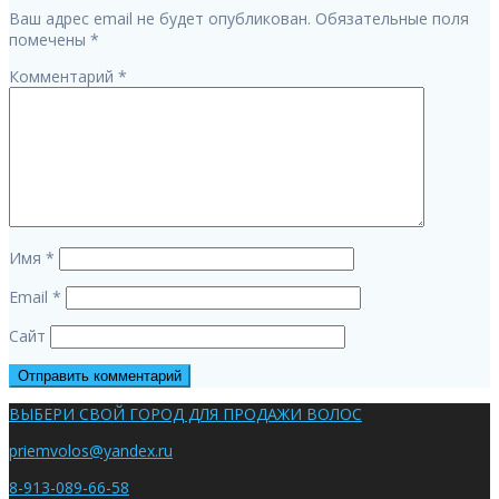
записям
Ваш адрес email не будет опубликован.
Обязательные поля
помечены
*
Комментарий
*
Имя
*
Email
*
Сайт
ВЫБЕРИ СВОЙ ГОРОД ДЛЯ ПРОДАЖИ ВОЛОС
priemvolos@yandex.ru
8-913-089-66-58