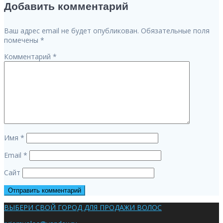
Добавить комментарий
по
записям
Ваш адрес email не будет опубликован.
Обязательные поля
помечены
*
Комментарий
*
Имя
*
Email
*
Сайт
ВЫБЕРИ СВОЙ ГОРОД ДЛЯ ПРОДАЖИ ВОЛОС