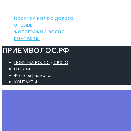
ПРИЕМВОЛОС.РФ
Skip
to
content
ПОКУПКА ВОЛОС ДОРОГО
ОТЗЫВЫ
ФОТОГРАФИИ ВОЛОС
КОНТАКТЫ
ПРИЕМВОЛОС.РФ
ПОКУПКА ВОЛОС ДОРОГО
Отзывы
Фотографии волос
КОНТАКТЫ