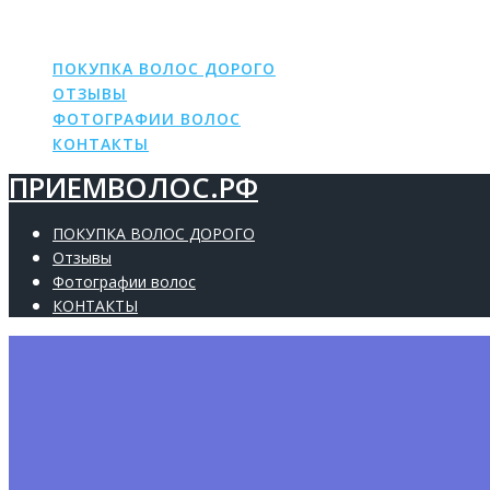
ПРИЕМВОЛОС.РФ
Skip
to
content
ПОКУПКА ВОЛОС ДОРОГО
ОТЗЫВЫ
ФОТОГРАФИИ ВОЛОС
КОНТАКТЫ
ПРИЕМВОЛОС.РФ
ПОКУПКА ВОЛОС ДОРОГО
Отзывы
Фотографии волос
КОНТАКТЫ