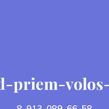
d-priem-volos-
8-913-089-66-58