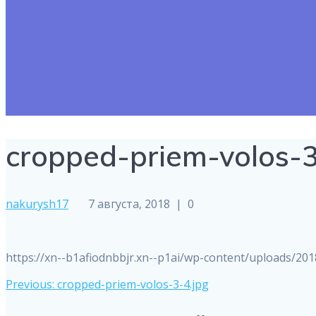
cropped-priem-volos-3
nakurysh17
7 августа, 2018
|
0
https://xn--b1afiodnbbjr.xn--p1ai/wp-content/uploads/20
Навигация
Previous
Previous:
cropped-priem-volos-3-4.jpg
post: