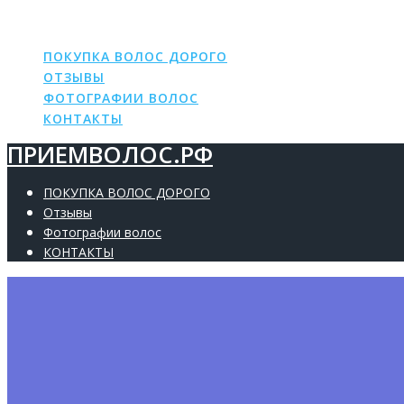
ПРИЕМВОЛОС.РФ
Skip
to
content
ПОКУПКА ВОЛОС ДОРОГО
ОТЗЫВЫ
ФОТОГРАФИИ ВОЛОС
КОНТАКТЫ
ПРИЕМВОЛОС.РФ
ПОКУПКА ВОЛОС ДОРОГО
Отзывы
Фотографии волос
КОНТАКТЫ