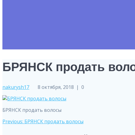
БРЯНСК продать вол
nakurysh17
8 октября, 2018
|
0
БРЯНСК продать волосы
Навигация
Previous
Previous:
БРЯНСК продать волосы
post: